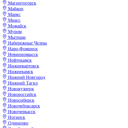
Магнитогорск
Майкоп
Маркс
Миасс
Можайск
Муром
Мытищи
Набережные Челны
Наро-Фоминск
Невинномысск
Нефтекамск
Нижневартовск
Нижнекамск
Нижний Новгород
Нижний Тагил
Новокузнецк
Новороссийск
Новосибирск
Новочебоксарск
Новочеркасск
Ногинск
Одинцово