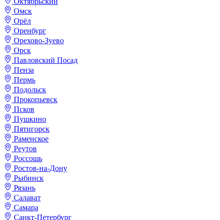
Октябрьский
Омск
Орёл
Оренбург
Орехово-Зуево
Орск
Павловский Посад
Пенза
Пермь
Подольск
Прокопьевск
Псков
Пушкино
Пятигорск
Раменское
Реутов
Россошь
Ростов-на-Дону
Рыбинск
Рязань
Салават
Самара
Санкт-Петербург