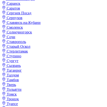
Саранск
Саратов
Сергиев Посад
Серпухов
Славянск-на-Кубани
Смоленск
Солнечногорск
Сочи
Ставрополь
Старый Оскол
Стерлитамак
Ступино
Сургут
Сызрань
Таганрог
Талдом
Тамбов
Тверь
Тольятти
Томск
Троицк
Туапсе