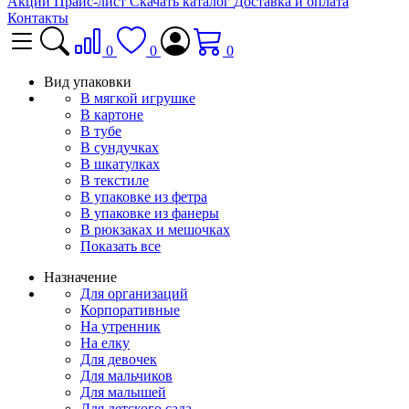
Акции
Прайс-лист
Скачать каталог
Доставка и оплата
Контакты
0
0
0
Вид упаковки
В мягкой игрушке
В картоне
В тубе
В сундучках
В шкатулках
В текстиле
В упаковке из фетра
В упаковке из фанеры
В рюкзаках и мешочках
Показать все
Назначение
Для организаций
Корпоративные
На утренник
На елку
Для девочек
Для мальчиков
Для малышей
Для детского сада