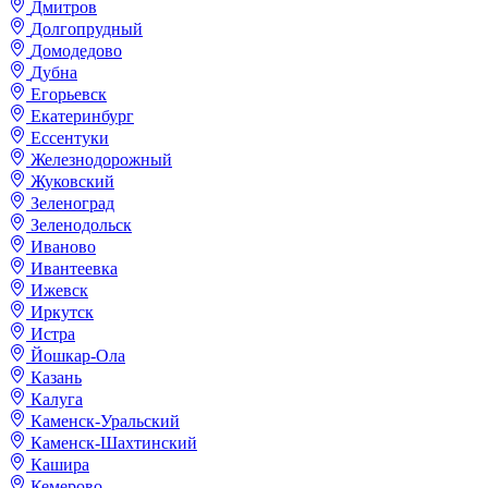
Дмитров
Долгопрудный
Домодедово
Дубна
Егорьевск
Екатеринбург
Ессентуки
Железнодорожный
Жуковский
Зеленоград
Зеленодольск
Иваново
Ивантеевка
Ижевск
Иркутск
Истра
Йошкар-Ола
Казань
Калуга
Каменск-Уральский
Каменск-Шахтинский
Кашира
Кемерово