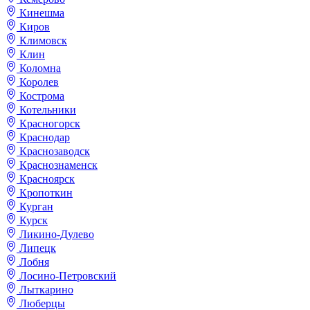
Кинешма
Киров
Климовск
Клин
Коломна
Королев
Кострома
Котельники
Красногорск
Краснодар
Краснозаводск
Краснознаменск
Красноярск
Кропоткин
Курган
Курск
Ликино-Дулево
Липецк
Лобня
Лосино-Петровский
Лыткарино
Люберцы