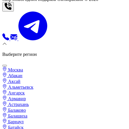
Выберите регион
Москва
Абакан
Аксай
Альметьевск
Ангарск
Армавир
Астрахань
Балаково
Балашиха
Барнаул
Батайск