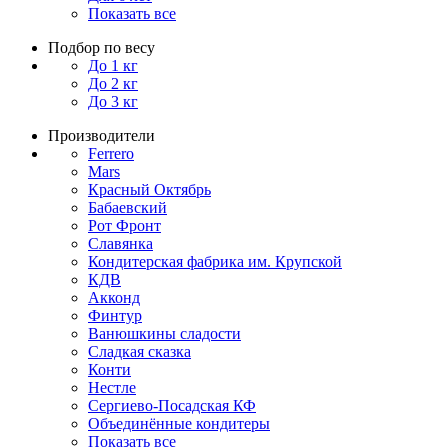
Показать все
Подбор по весу
До 1 кг
До 2 кг
До 3 кг
Производители
Ferrero
Mars
Красный Октябрь
Бабаевский
Рот Фронт
Славянка
Кондитерская фабрика им. Крупской
КДВ
Акконд
Финтур
Ванюшкины сладости
Сладкая сказка
Конти
Нестле
Сергиево-Посадская КФ
Объединённые кондитеры
Показать все